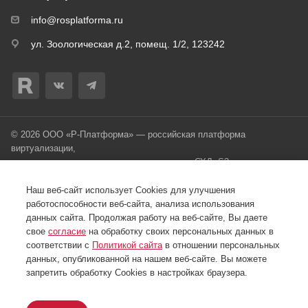
info@rosplatforma.ru
ул. Зоологическая д.2, помещ. 1/2, 123242
© 2026 ООО «Р-Платформа» — российская платформа
виртуализации,
гиперконвергентное решение, программная СХД, S3-хранилище.
Разработано в Filatov Group
Наш веб-сайт использует Cookies для улучшения
работоспособности веб-сайта, анализа использования
Лицензионное соглашение с конечным пользователем
данных сайта. Продолжая работу на веб-сайте, Вы даете
Политикa обработки персональных данных в ООО "Р-
свое
согласие
на обработку своих персональных данных в
Платформа"
соответствии с
Политикой сайта
в отношении персональных
данных, опубликованной на нашем веб-сайте. Вы можете
запретить обработку Cookies в настройках браузера.