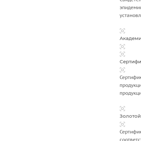
эпидемио
установ
Академи
Сертифи
Сертифик
продукци
продукци
Золотой
Сертифик
соответс