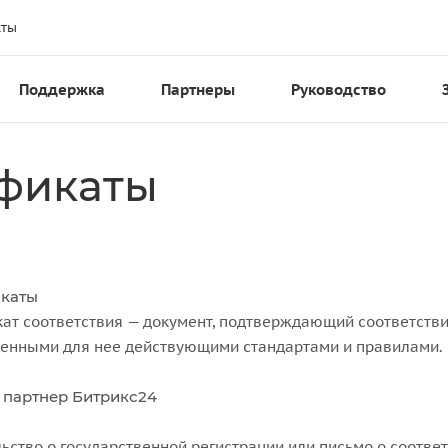
кты
Поддержка
Партнеры
Руководство
ификаты
каты
ат соответствия — документ, подтверждающий соответстви
ленными для нее действующими стандартами и правилами.
 партнер Битрикс24
ьство о государственной регистрации или письмо о соотве